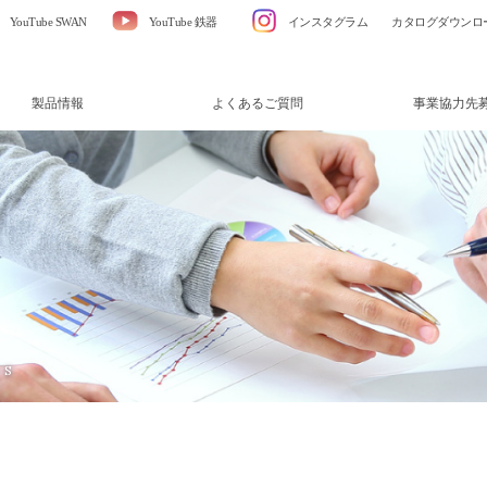
YouTube SWAN
YouTube 鉄器
インスタグラム
カタログダウンロ
製品情報
よくあるご質問
事業協力先
YouTube SWAN
YouTube 鉄器
公式オンライン
RS