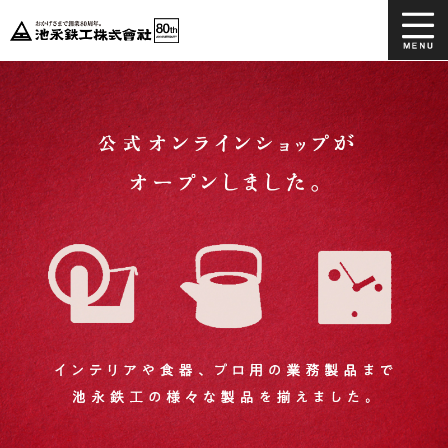
ホーム
製品情報
カタログダウンロード
よくあるご質問
事業協力先募集
会社情報
お問い合わせ
採用情報
YouTube SWAN
YouTube 鉄器
公式オンラインショップ
インスタグラム