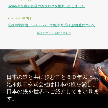
SWAN氷削機と鉄器のカタログを更新いたしました
2025年10月9日
業務用氷削機 SI-150SS 付属品(水受け皿)廃止について
過去のニュースはこちら >
日本の鉄と共に歩むこと８０年以上。
池永鉄工株式会社は日本の鉄を愛し、
日本の鉄を世界へご紹介してまいりま
す。