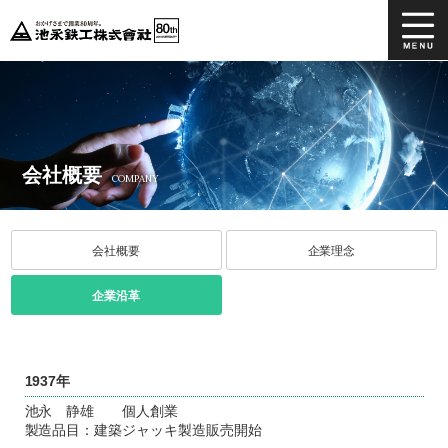
ホーム
製品情報
カタログダウンロード
よくあるご質問
会社概要
COMPANY
事業協力先募集
会社情報
会社概要
企業理念
企業沿革
お問い合わせ
採用情報
YouTube SWAN
YouTube 鉄器
1937年
池永 静雄 個人創業
製造品目：建築ジャッキ製造販売開始
公式オンラインショップ
インスタグラム