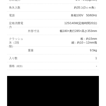
角氷入数
約35コ(3ｃｍ角）
電源
単相100V 50/60Hz
定格消費電
125/140W(定格時間20分)
力
外形寸法
幅180×奥行285×高さ353mm
クラッシュ
粗：約15mm
氷（2段
細：約10～12mm塊
階）
重量
9.5kg
入り数
1
価格
-
（税別）