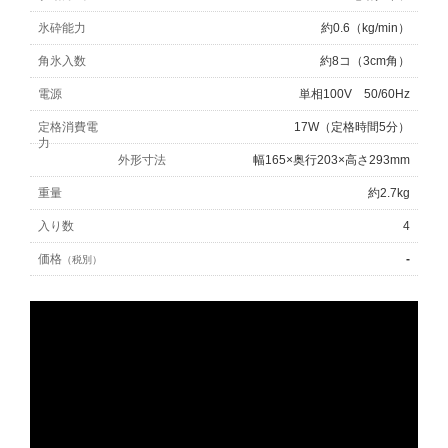
氷砕能力
約0.6（kg/min）
角氷入数
約8コ（3cm角）
電源
単相100V 50/60Hz
定格消費電
17W（定格時間5分）
力
外形寸法
幅165×奥行203×高さ293mm
重量
約2.7kg
入り数
4
価格
-
（税別）