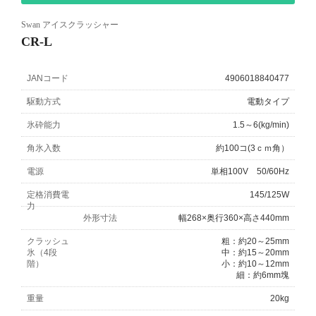
Swan アイスクラッシャー
CR-L
JANコード
4906018840477
駆動方式
電動タイプ
氷砕能力
1.5～6(kg/min)
角氷入数
約100コ(3ｃｍ角）
電源
単相100V 50/60Hz
定格消費電
145/125W
力
外形寸法
幅268×奥行360×高さ440mm
クラッシュ
粗：約20～25mm
氷（4段
中：約15～20mm
階）
小：約10～12mm
細：約6mm塊
重量
20kg