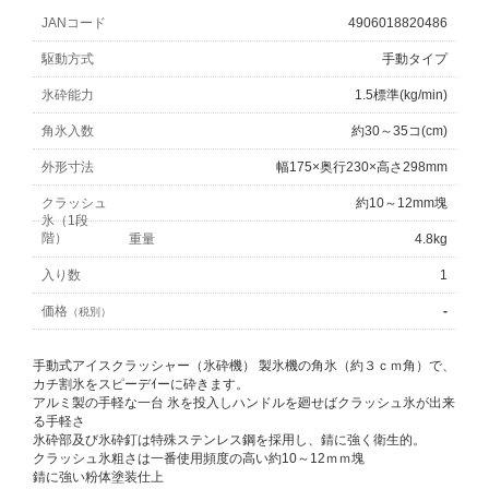
JANコード
4906018820486
駆動方式
手動タイプ
氷砕能力
1.5標準(kg/min)
角氷入数
約30～35コ(cm)
外形寸法
幅175×奥行230×高さ298mm
クラッシュ
約10～12mm塊
氷（1段
階）
重量
4.8kg
入り数
1
価格
-
（税別）
手動式アイスクラッシャー（氷砕機） 製氷機の角氷（約３ｃｍ角）で、
カチ割氷をスピーデｲーに砕きます。
アルミ製の手軽な一台 氷を投入しハンドルを廻せばクラッシュ氷が出来
る手軽さ
氷砕部及び氷砕釘は特殊ステンレス鋼を採用し、錆に強く衛生的。
クラッシュ氷粗さは一番使用頻度の高い約10～12ｍｍ塊
錆に強い粉体塗装仕上