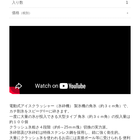
入り数
1
価格
-
（税別）
電動式アイスクラッシャー（氷砕機） 製氷機の角氷（約３ｃｍ角）で、
カチ割氷をスピーデｲーに砕きます。
一度に大量の氷が投入できる大型タイプ 角氷（約３ｃｍ角）の投入量は
約１００個
クラッシュ氷粗さ４段階（約6～25ｍｍ塊）切換の実力派。
氷砕部及び氷砕釘は特殊ステンレス鋼を採用し、錆に強く衛生的。
大量にクラッシュ氷を使われるお店には直接ボール等に受けられる 便利