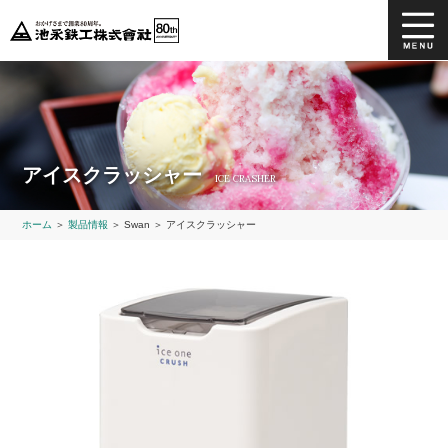
ホーム
製品情報
カタログダウンロード
よくあるご質問
アイスクラッシャー
ICE CRASHER
ホーム
＞
製品情報
＞
Swan ＞
アイスクラッシャー
事業協力先募集
会社情報
お問い合わせ
採用情報
YouTube SWAN
YouTube 鉄器
公式オンラインショップ
インスタグラム