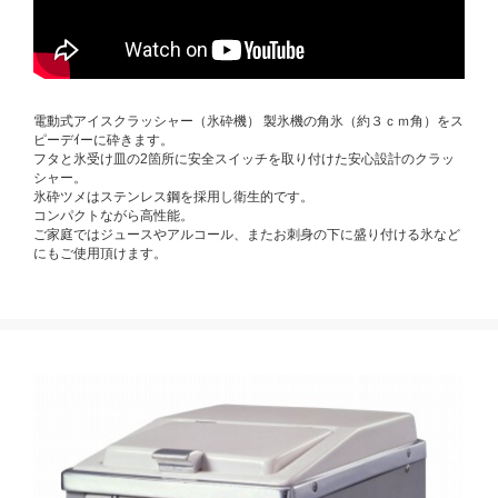
電動式アイスクラッシャー（氷砕機） 製氷機の角氷（約３ｃｍ角）をス
ピーデｲーに砕きます。
フタと氷受け皿の2箇所に安全スイッチを取り付けた安心設計のクラッ
シャー。
氷砕ツメはステンレス鋼を採用し衛生的です。
コンパクトながら高性能。
ご家庭ではジュースやアルコール、またお刺身の下に盛り付ける氷など
にもご使用頂けます。