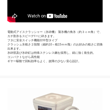
電動式アイスクラッシャー（氷砕機） 製氷機の角氷（約３ｃｍ角）で、
カチ割氷をスピーデｲーに砕きます。
フタに安全スイッチ機能付中型タイプ
クラッシュ氷粗さ２段階（細約10⇔粗15ｍｍ塊）のお好みの粗さに切換
出来ます。
氷砕部及び氷砕釘は特殊ステンレス鋼を採用し、錆に強く衛生的。
コンパクトながら高性能
ギヤー駆動で回転効率もよく、故障の少ない安心設計。